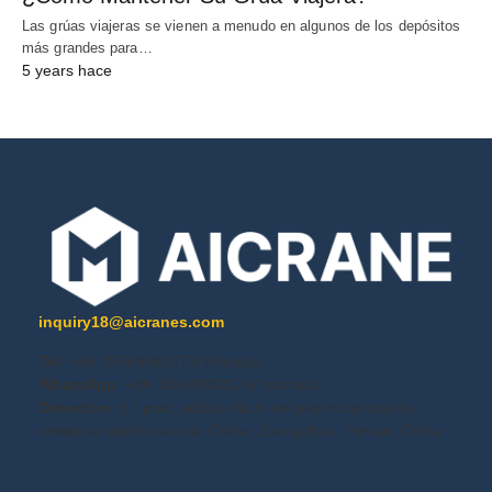
Las grúas viajeras se vienen a menudo en algunos de los depósitos
más grandes para…
5 years hace
inquiry18@aicranes.com
Tel
: +86 18569982075(Yolanda)
WhatsApp
: +86 18569982075(Yolanda)
Dirección
: 9 ° piso, edificio No.6 del puerto central de
comercio electrónico de China, Zhengzhou, Henan, China