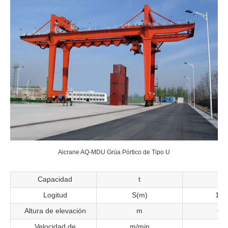
Aicrane AQ-MDU Grúa Pórtico de Tipo U
Capacidad
t
1
Logitud
S(m)
18~
Altura de elevación
m
6~
Velocidad de
m/min
13