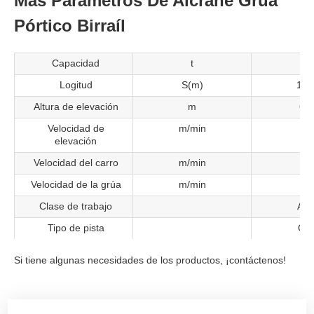
Más Parámetros De Aicrane Grúa
Pórtico Birraíl
Capacidad
t
5
Logitud
S(m)
18~
Altura de elevación
m
6~
Velocidad de
m/min
5.
elevación
Velocidad del carro
m/min
31
Velocidad de la grúa
m/min
4
Clase de trabajo
A3-
Tipo de pista
QU
Si tiene algunas necesidades de los productos, ¡contáctenos!