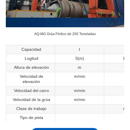
AQ-MG Grúa Pórtico de 200 Toneladas
Capacidad
t
5
Logitud
S(m)
18~
Altura de elevación
m
6~
Velocidad de
m/min
11
elevación
Velocidad del carro
m/min
37
Velocidad de la grúa
m/min
37
Clase de trabajo
A3-
Tipo de pista
P4