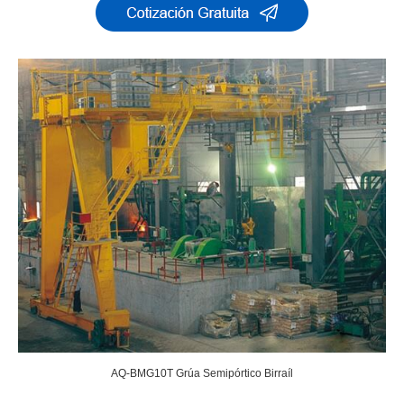
AQ-BMG10T Grúa Semipórtico Birraíl