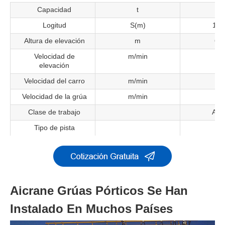
Capacidad
t
5
Logitud
S(m)
12~
Altura de elevación
m
6~
Velocidad de
m/min
11
elevación
Velocidad del carro
m/min
37
Velocidad de la grúa
m/min
37
Clase de trabajo
A3~
Tipo de pista
P4
Aicrane Grúas Pórticos Se Han
Instalado En Muchos Países