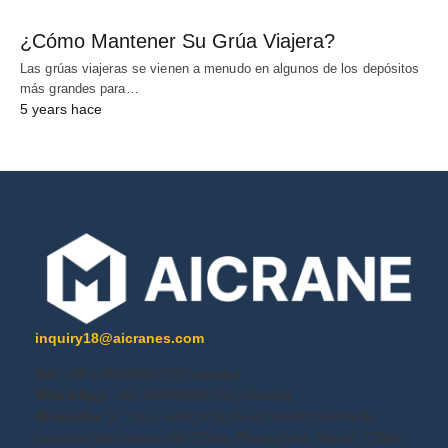
¿Cómo Mantener Su Grúa Viajera?
Las grúas viajeras se vienen a menudo en algunos de los depósitos
más grandes para…
5 years hace
inquiry18@aicranes.com
Tel
: +86 18569982075(Yolanda)
WhatsApp
: +86 18569982075(Yolanda)
Dirección
: 9 ° piso, edificio No.6 del puerto central de
comercio electrónico de China, Zhengzhou, Henan, China